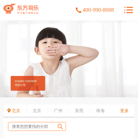
400-990-8008
北京
北京
广州
东莞
珠海
更多
佛山
湖南