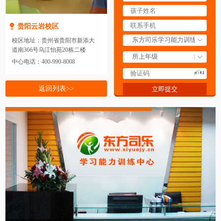
贵阳云岩校区
校区地址：贵州省贵阳市新添大
道南366号乌江怡苑20栋二楼
中心电话：400-990-8008
返回列表>>
立即提交