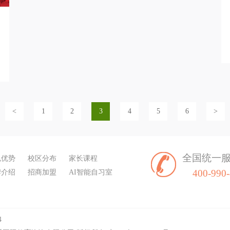
<
1
2
3
4
5
6
>
全国统一
色优势
校区分布
家长课程
400-990
牌介绍
招商加盟
AI智能自习室
4