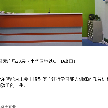
国际广场
20
层（季华园地铁
C
、
D
出口）
音乐智能为主要手段对孩子进行学习能力训练的教育机
响孩子的一生。
店盛大开业