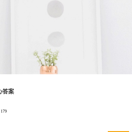
心答案
：
179