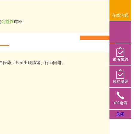
在线沟通
的
公益性
讲座。
在线沟通
易停滞，甚至出现情绪、行为问题。
试听预约
预约测评
关闭
400-990-