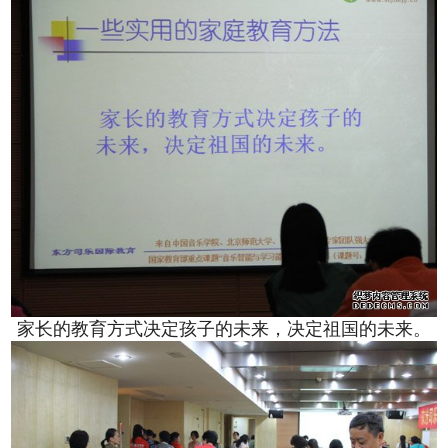
家长的教育方式决定孩子的未来，决定祖国的未来。