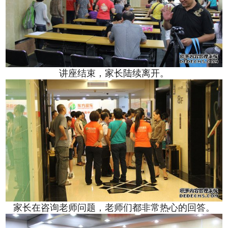
讲座结束，家长陆续离开。
家长在咨询老师问题，老师们都非常热心的回答。