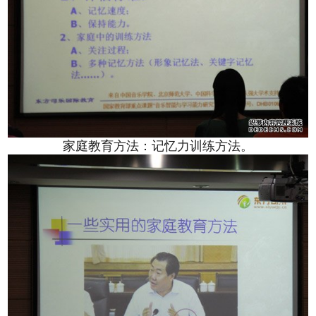
家庭教育方法：记忆力训练方法。