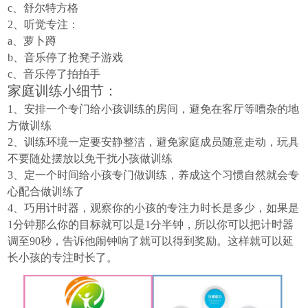
c
、舒尔特方格
2
、听觉专注：
a
、萝卜蹲
b
、音乐停了抢凳子游戏
c
、音乐停了拍拍手
家庭训练小细节：
1
、安排一个专门给小孩训练的房间，避免在客厅等嘈杂的地
方做训练
2
、训练环境一定要安静整洁，避免家庭成员随意走动，玩具
不要随处摆放以免干扰小孩做训练
3
、定一个时间给小孩专门做训练，养成这个习惯自然就会专
心配合做训练了
4
、巧用计时器，观察你的小孩的专注力时长是多少，如果是
1
分钟那么你的目标就可以是
1
分半钟，所以你可以把计时器
调至
90
秒，告诉他闹钟响了就可以得到奖励。这样就可以延
长小孩的专注时长了。