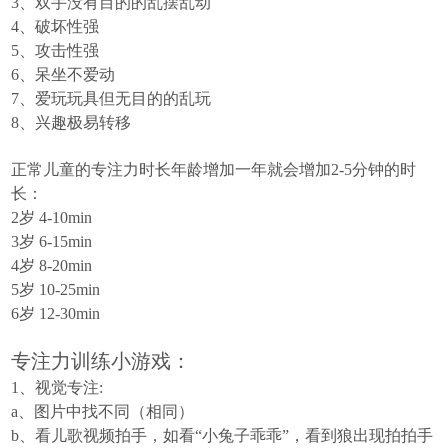
3
、双手没有目的的乱摆乱动
4
、破坏性强
5
、攻击性强
6
、呆坐不爱动
7
、爱玩玩具但无目的的乱玩
8
、兴趣极易转移
正常儿童的专注力时长年龄增加一年就会增加
2-5
分钟的时
长：
2
岁
4-10min
3
岁
6-15min
4
岁
8-20min
5
岁
10-25min
6
岁
12-30min
专注力训练小游戏：
1
、视觉专注
:
a
、图片中找不同（相同）
b
、看儿歌视频拍手，如看“小兔子乖乖”，看到狼出现拍拍手